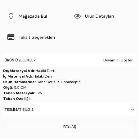
Mağazada Bul
Ürün Detayları
Taksit Seçenekleri
ÜRÜN ÖZELLIKLERI
Devamını Göster
Dış Materyal Adı:
Hakiki Deri
İç Materyal Adı:
Hakiki Deri
Ürün Hammadde:
Dana Derisi Kullanılmıştır.
Ölçü:
5,5 CM
Taban Materyali:
Eva
Taban Özelliği:
.
Taban Menşei:
.
TESLIMAT BILGISI
Üretim Yeri:
Türkiye
Stok Kodu : 381 23346 ERK AYK Y26 BEYAZ
PAYLAŞ