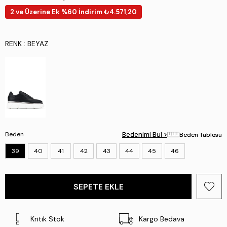
2 ve Üzerine Ek %60 İndirim ₺4.571,20
RENK
: BEYAZ
Beden
Bedenimi Bul >
Bedenimi Bul >
Beden Tablosu
Beden Tablosu
39
40
41
42
43
44
45
46
Kritik Stok
Kargo Bedava