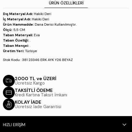
ÜRÜN ÖZELLIKLERI
Dış Materyal Adı:
Hakiki Deri
İç Materyal Adı:
Hakiki Deri
Ürün Hammadde:
Dana Derisi Kullanılmıştır.
Ölçü:
5,5 CM
Taban Materyali:
Eva
Taban Özelliği:
.
Taban Menşei:
.
Üretim Yeri:
Türkiye
Stok Kodu : 381 23346 ERK AYK Y26 BEYAZ
2000 TL ve ÜZERİ
Ücretsiz Kargo
TAKSİTLİ ÖDEME
Kredi Kartına Taksit İmkanı
KOLAY İADE
Ücretsiz İade Garantisi
HIZLI ERİŞİM