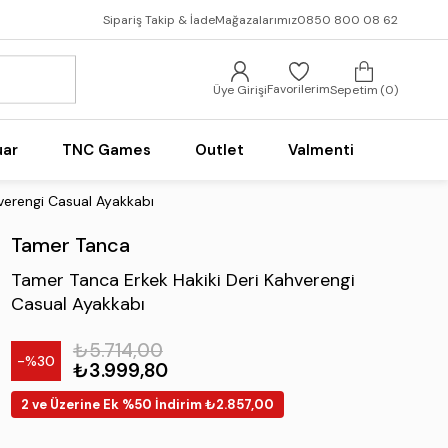
Sipariş Takip & İade
Mağazalarımız
0850 800 08 62
Favorilerim
Üye Girişi
Sepetim
0
uar
TNC Games
Outlet
Valmenti
verengi Casual Ayakkabı
Tamer Tanca
Tamer Tanca Erkek Hakiki Deri Kahverengi
Casual Ayakkabı
₺5.714,00
30
₺3.999,80
2 ve Üzerine Ek %50 İndirim ₺2.857,00