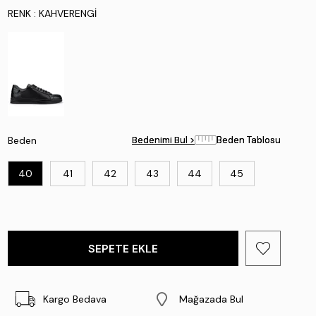
RENK
: KAHVERENGI
Beden
Bedenimi Bul >
Bedenimi Bul >
Beden Tablosu
Beden Tablosu
40
41
42
43
44
45
Kargo Bedava
Mağazada Bul