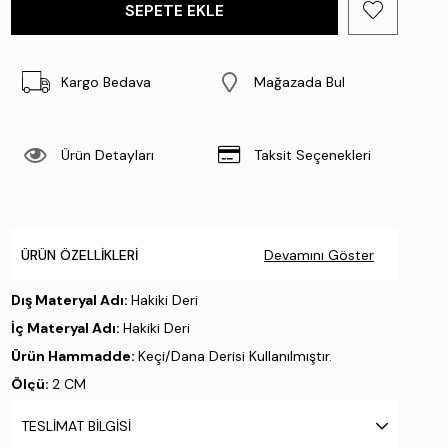
Kargo Bedava
Mağazada Bul
Ürün Detayları
Taksit Seçenekleri
ÜRÜN ÖZELLIKLERI
Devamını Göster
Dış Materyal Adı:
Hakiki Deri
İç Materyal Adı:
Hakiki Deri
Ürün Hammadde:
Keçi/Dana Derisi Kullanılmıştır.
Ölçü:
2 CM
Taban Materyali:
Kösele Enjeksiyon
TESLIMAT BILGISI
Taban Özelliği:
.