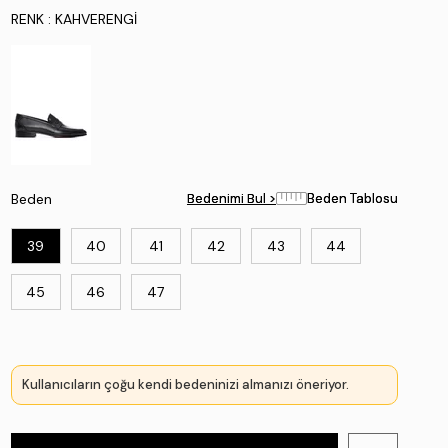
RENK
: KAHVERENGI
Beden
Bedenimi Bul >
Bedenimi Bul >
Beden Tablosu
Beden Tablosu
39
40
41
42
43
44
45
46
47
Kullanıcıların çoğu kendi bedeninizi almanızı öneriyor.