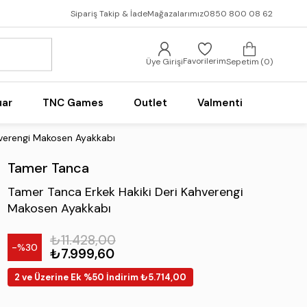
Sipariş Takip & İade
Mağazalarımız
0850 800 08 62
Favorilerim
Üye Girişi
Sepetim
0
uar
TNC Games
Outlet
Valmenti
hverengi Makosen Ayakkabı
Tamer Tanca
Tamer Tanca Erkek Hakiki Deri Kahverengi
Makosen Ayakkabı
₺11.428,00
30
₺7.999,60
2 ve Üzerine Ek %50 İndirim ₺5.714,00