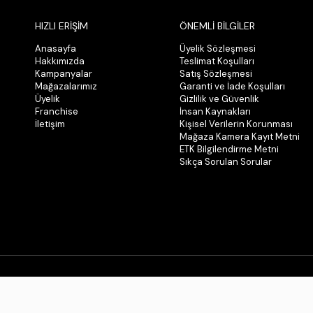
HIZLI ERİŞİM
ÖNEMLİ BİLGİLER
Anasayfa
Üyelik Sözleşmesi
Hakkımızda
Teslimat Koşulları
Kampanyalar
Satış Sözleşmesi
Mağazalarımız
Garanti ve İade Koşulları
Üyelik
Gizlilik ve Güvenlik
Franchise
İnsan Kaynakları
İletişim
Kişisel Verilerin Korunması
Mağaza Kamera Kayıt Metni
ETK Bilgilendirme Metni
Sıkça Sorulan Sorular
© 2026 Tüm Hakları Saklıdır. Kopyalanamaz.