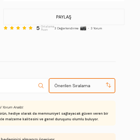
Taban Menşei:
.
Üretim Yeri:
Türkiye
PAYLAŞ
5
Ortalama
Stok Kodu : 204 6059K ERK AYK Y21 KAHVE DR
3
Değerlendirme
•
3
Yorum
Puan
Önerilen Sıralama
I Yorum Analizi:
bu ürün, hediye olarak da memnuniyet sağlayacak güven veren bir
likle malzeme kalitesini ve genel duruşunu olumlu buluyor.
 bedeninizi almanızı öneriyor.