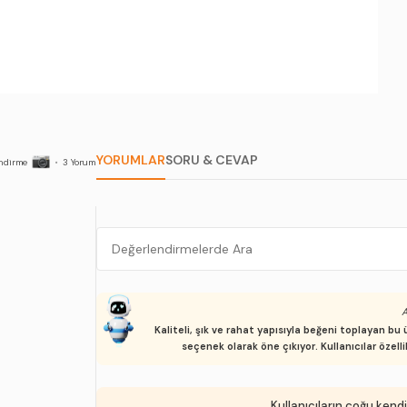
YORUMLAR
SORU & CEVAP
ndirme
•
3
Yorum
A
Kaliteli, şık ve rahat yapısıyla beğeni toplayan 
seçenek olarak öne çıkıyor. Kullanıcılar özel
Kullanıcıların çoğu kendi