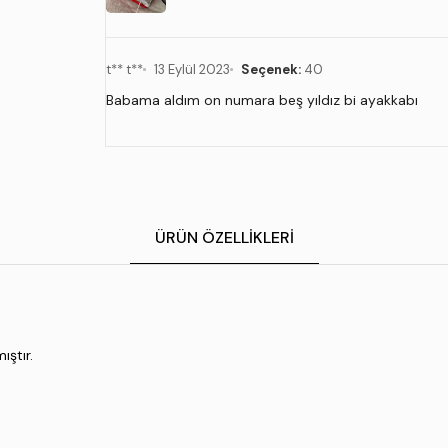
t** t**
13 Eylül 2023
Seçenek:
40
Babama aldım on numara beş yıldız bi ayakkabı
ÜRÜN ÖZELLIKLERI
ıştır.