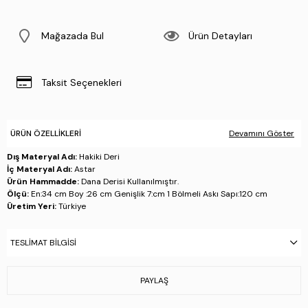
Mağazada Bul
Ürün Detayları
Taksit Seçenekleri
ÜRÜN ÖZELLIKLERI
Devamını Göster
Dış Materyal Adı:
Hakiki Deri
İç Materyal Adı:
Astar
Ürün Hammadde:
Dana Derisi Kullanılmıştır.
Ölçü:
En:34 cm Boy :26 cm Genişlik 7:cm 1 Bölmeli Askı Sapı:120 cm
Üretim Yeri:
Türkiye
Stok Kodu : 147 5165 ERK CNT Y25 KAHVE DR
TESLIMAT BILGISI
PAYLAŞ