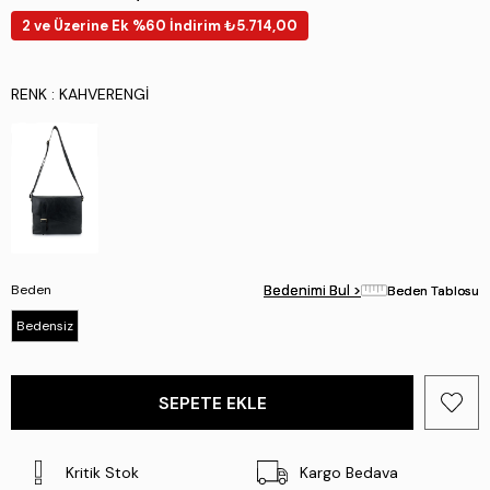
2 ve Üzerine Ek %60 İndirim ₺5.714,00
RENK
: KAHVERENGI
Beden
Bedenimi Bul >
Bedenimi Bul >
Beden Tablosu
Beden Tablosu
Bedensiz
Kritik Stok
Kargo Bedava