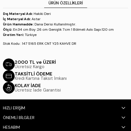
ÜRÜN ÖZELLIKLERI
Dış Materyal Adı:
Hakiki Deri
İç Materyal Adı:
Astar
Ürün Hammadde:
Dana Derisi Kullanılmıştır.
Ölçü:
En:34 cm Boy :26 cm Genişlik 7:cm 1 Bölmeli Askı Sapı:120 cm
Üretim Yeri:
Türkiye
Stok Kodu : 147 5165 ERK CNT Y25 KAHVE DR
2000 TL ve ÜZERİ
Ücretsiz Kargo
TAKSİTLİ ÖDEME
Kredi Kartına Taksit İmkanı
KOLAY İADE
Ücretsiz İade Garantisi
HIZLI ERİŞİM
ÖNEMLİ BİLGİLER
HESABIM