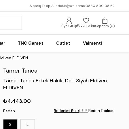
Sipariş Takip & İade
Mağazalarımız
0850 800 08 62
Favorilerim
Üye Girişi
Sepetim
0
uar
TNC Games
Outlet
Valmenti
Eldiven ELDIVEN
Tamer Tanca
Tamer Tanca Erkek Hakiki Deri Siyah Eldiven
ELDIVEN
₺4.443,00
Beden
Bedenimi Bul >
Bedenimi Bul >
Beden Tablosu
Beden Tablosu
S
L