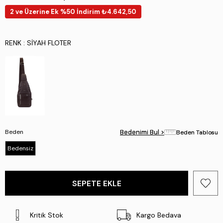
2 ve Üzerine Ek %50 İndirim ₺4.642,50
RENK
: SIYAH FLOTER
Beden
Bedenimi Bul >
Bedenimi Bul >
Beden Tablosu
Beden Tablosu
Bedensiz
Kritik Stok
Kargo Bedava