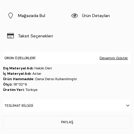
Mağazada Bul
Ürün Detayları
Taksit Seçenekleri
ÜRÜN ÖZELLIKLERI
Devamını Göster
Dış Materyal Adı:
Hakiki Deri
İç Materyal Adı:
Astar
Ürün Hammadde:
Dana Derisi Kullanılmıştır.
Ölçü:
18*32*6
Üretim Yeri:
Türkiye
Stok Kodu : 1012 230204 ERK CNT SK25-26 SIYAH FLTR
TESLIMAT BILGISI
PAYLAŞ