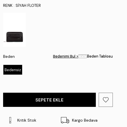
RENK
: SIYAH FLOTER
Beden
Bedenimi Bul >
Bedenimi Bul >
Beden Tablosu
Beden Tablosu
Bedensiz
Kritik Stok
Kargo Bedava