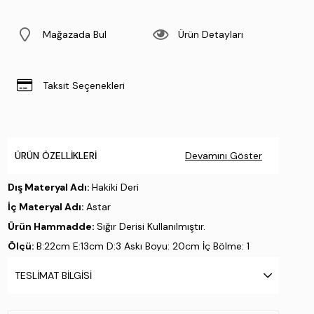
Mağazada Bul
Ürün Detayları
Taksit Seçenekleri
ÜRÜN ÖZELLIKLERI
Devamını Göster
Dış Materyal Adı:
Hakiki Deri
İç Materyal Adı:
Astar
Ürün Hammadde:
Sığır Derisi Kullanılmıştır.
Ölçü:
B:22cm E:13cm D:3 Askı Boyu: 20cm İç Bölme: 1
Bölme
TESLIMAT BILGISI
Üretim Yeri:
Türkiye