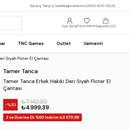
Sipariş Takip & İade
Mağazalarımız
0850 800 08 62
Favorilerim
Üye Girişi
Sepetim
0
uar
TNC Games
Outlet
Valmenti
ri Siyah Floter El Çantası
Tamer Tanca
Tamer Tanca Erkek Hakiki Deri Siyah Floter El
Çantası
₺7.142,00
30
₺4.999,39
2 ve Üzerine Ek %50 İndirim ₺3.570,99