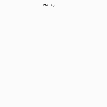
Stok Kodu : 301 230281 ERK CNT SK25-26 SIYAH FLTR
PAYLAŞ