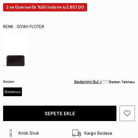
2 ve Üzerine Ek %50 İndirim ₺2.857,00
RENK
: SIYAH FLOTER
Beden
Bedenimi Bul >
Bedenimi Bul >
Beden Tablosu
Beden Tablosu
Bedensiz
Kritik Stok
Kargo Bedava