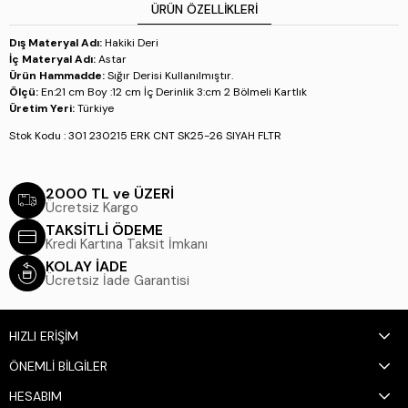
ÜRÜN ÖZELLIKLERI
Dış Materyal Adı:
Hakiki Deri
İç Materyal Adı:
Astar
Ürün Hammadde:
Sığır Derisi Kullanılmıştır.
Ölçü:
En:21 cm Boy :12 cm İç Derinlik 3:cm 2 Bölmeli Kartlık
Üretim Yeri:
Türkiye
Stok Kodu : 301 230215 ERK CNT SK25-26 SIYAH FLTR
2000 TL ve ÜZERİ
Ücretsiz Kargo
TAKSİTLİ ÖDEME
Kredi Kartına Taksit İmkanı
KOLAY İADE
Ücretsiz İade Garantisi
HIZLI ERİŞİM
ÖNEMLİ BİLGİLER
HESABIM