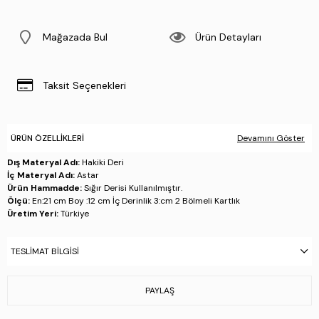
Mağazada Bul
Ürün Detayları
Taksit Seçenekleri
ÜRÜN ÖZELLIKLERI
Devamını Göster
Dış Materyal Adı:
Hakiki Deri
İç Materyal Adı:
Astar
Ürün Hammadde:
Sığır Derisi Kullanılmıştır.
Ölçü:
En:21 cm Boy :12 cm İç Derinlik 3:cm 2 Bölmeli Kartlık
Üretim Yeri:
Türkiye
Stok Kodu : 301 230215 ERK CNT SK25-26 SIYAH FLTR
TESLIMAT BILGISI
PAYLAŞ