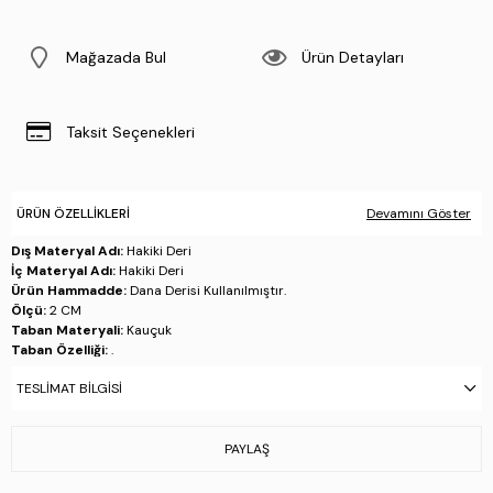
Mağazada Bul
Ürün Detayları
Taksit Seçenekleri
ÜRÜN ÖZELLIKLERI
Devamını Göster
Dış Materyal Adı:
Hakiki Deri
İç Materyal Adı:
Hakiki Deri
Ürün Hammadde:
Dana Derisi Kullanılmıştır.
Ölçü:
2 CM
Taban Materyali:
Kauçuk
Taban Özelliği:
.
Taban Menşei:
.
TESLIMAT BILGISI
Üretim Yeri:
Türkiye
Stok Kodu : 987 191K ERK AYK Y25 SIYAH
PAYLAŞ