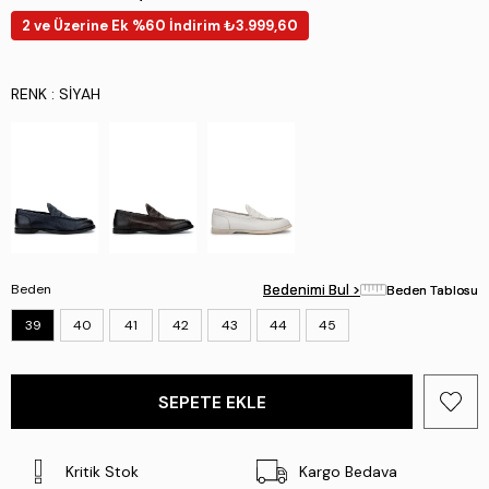
2 ve Üzerine Ek %60 İndirim ₺3.999,60
RENK
: SIYAH
Beden
Bedenimi Bul >
Bedenimi Bul >
Beden Tablosu
Beden Tablosu
39
40
41
42
43
44
45
Kritik Stok
Kargo Bedava