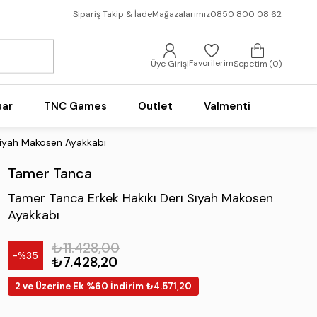
Sipariş Takip & İade
Mağazalarımız
0850 800 08 62
Favorilerim
Üye Girişi
Sepetim
0
uar
TNC Games
Outlet
Valmenti
Siyah Makosen Ayakkabı
Tamer Tanca
Tamer Tanca Erkek Hakiki Deri Siyah Makosen
Ayakkabı
₺11.428,00
35
₺7.428,20
2 ve Üzerine Ek %60 İndirim ₺4.571,20