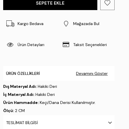
Kargo Bedava
Mağazada Bul
Ürün Detayları
Taksit Seçenekleri
ÜRÜN ÖZELLIKLERI
Devamını Göster
Dış Materyal Adı:
Hakiki Deri
İç Materyal Adı:
Hakiki Deri
Ürün Hammadde:
Keçi/Dana Derisi Kullanılmıştır.
Ölçü:
2 CM
Taban Materyali:
Kösele Enjeksiyon
TESLIMAT BILGISI
Taban Özelliği:
.