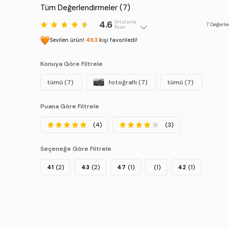
Tüm Değerlendirmeler (
7
)
4.6
Ortalama
7
Değerle
Puan
Sevilen ürün!
463
kişi favoriledi!
Konuya Göre Filtrele
tümü (7)
fotoğraflı (7)
tümü (7)
Puana Göre Filtrele
(4)
(3)
Seçeneğe Göre Filtrele
41
(2)
43
(2)
47
(1)
(1)
42
(1)