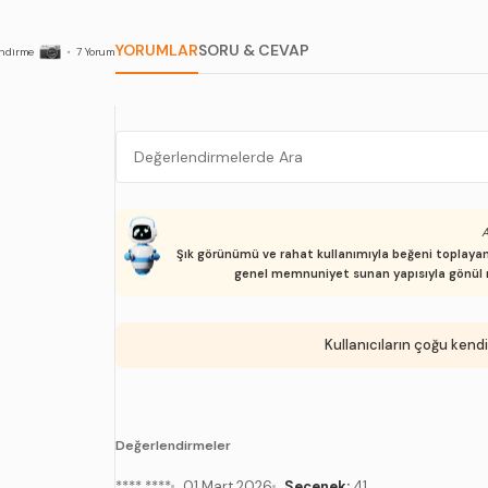
YORUMLAR
SORU & CEVAP
ndirme
•
7
Yorum
A
Şık görünümü ve rahat kullanımıyla beğeni toplayan, 
genel memnuniyet sunan yapısıyla gönül rah
Kullanıcıların çoğu kendi
Değerlendirmeler
**** ****
01 Mart 2026
Seçenek:
41