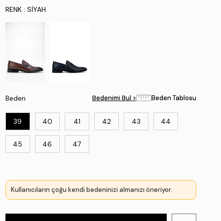
RENK
: SIYAH
Beden
Bedenimi Bul >
Bedenimi Bul >
Beden Tablosu
Beden Tablosu
39
40
41
42
43
44
45
46
47
Kullanıcıların çoğu kendi bedeninizi almanızı öneriyor.