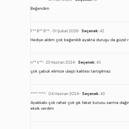
Beğendim
F** B** B**
01 Şubat 2026
Seçenek:
42
Hediye aldım çok beğenildi ayakta duruşu da güzel 
n** k**
23 Haziran 2024
Seçenek:
43
çok çabuk elimize ulaştı kalitesi tartışılmaz
**** ****
04 Haziran 2024
Seçenek:
43
Ayakkabı çok rahat çok şık fakat kutusu sarma dağın o
eksik verdim