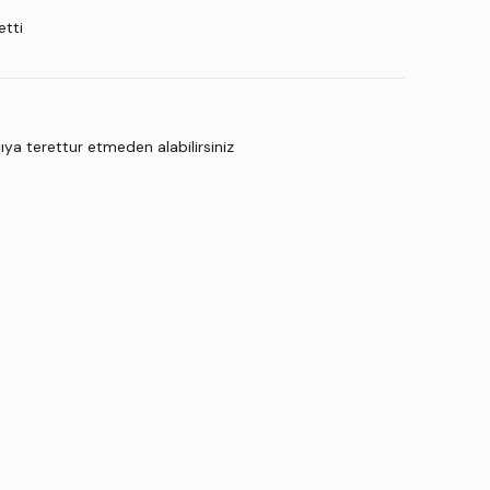
tti
ya terettur etmeden alabilirsiniz
ka.