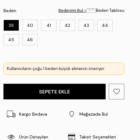
Beden
Bedenimi Bul >
Bedenimi Bul >
Beden Tablosu
Beden Tablosu
39
40
41
42
43
44
45
46
Kullanıcıların çoğu 1 beden büyük almanızı öneriyor.
Kargo Bedava
Mağazada Bul
Ürün Detayları
Taksit Seçenekleri