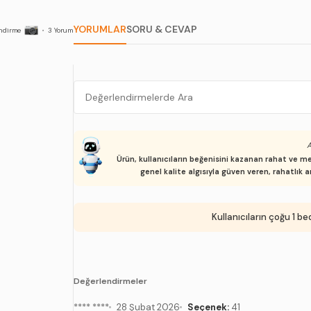
YORUMLAR
SORU & CEVAP
ndirme
•
3
Yorum
A
Ürün, kullanıcıların beğenisini kazanan rahat ve m
genel kalite algısıyla güven veren, rahatlık a
Kullanıcıların çoğu 1 b
Değerlendirmeler
**** ****
28 Şubat 2026
Seçenek:
41