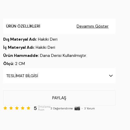
ÜRÜN ÖZELLIKLERI
Devamını Göster
Dış Materyal Adı:
Hakiki Deri
İç Materyal Adı:
Hakiki Deri
Ürün Hammadde:
Dana Derisi Kullanılmıştır.
Ölçü:
2 CM
Taban Materyali:
Kösele Enjeksiyon
TESLIMAT BILGISI
Taban Özelliği:
.
Taban Menşei:
.
Üretim Yeri:
Türkiye
PAYLAŞ
5
Ortalama
Stok Kodu : 537 3073 ERK AYK SK21-22 SYH BFL/GYK
3
Değerlendirme
•
3
Yorum
Puan