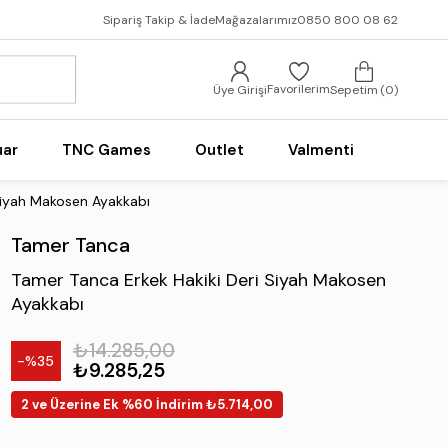
Sipariş Takip & İade
Mağazalarımız
0850 800 08 62
Favorilerim
Üye Girişi
Sepetim
0
uar
TNC Games
Outlet
Valmenti
Siyah Makosen Ayakkabı
Tamer Tanca
Tamer Tanca Erkek Hakiki Deri Siyah Makosen
Ayakkabı
₺14.285,00
35
₺9.285,25
2 ve Üzerine Ek %60 İndirim ₺5.714,00