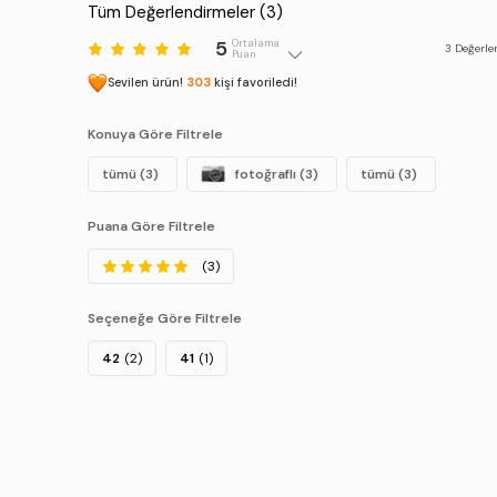
Tüm Değerlendirmeler (
3
)
5
Ortalama
3
Değerle
Puan
Sevilen ürün!
303
kişi favoriledi!
Konuya Göre Filtrele
tümü (3)
fotoğraflı (3)
tümü (3)
Puana Göre Filtrele
(3)
Seçeneğe Göre Filtrele
42
(2)
41
(1)