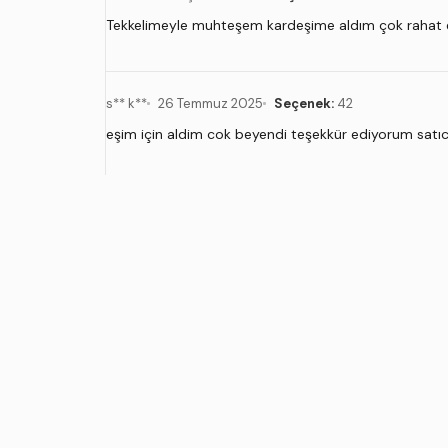
Tekkelimeyle muhteşem kardeşime aldım çok rahat e
s** k**
26 Temmuz 2025
Seçenek:
42
eşim için aldim cok beyendi teşekkür ediyorum satıcı
Ü** T**
30 Nisan 2024
Seçenek:
42
dar kalıp bir beden büyük alınmalı. onun dışında hari
ÜRÜN ÖZELLIKLERI