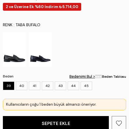
2 ve Üzerine Ek %60 İndirim ₺5.714,00
RENK
: TABA BUFALO
Beden
Bedenimi Bul >
Bedenimi Bul >
Beden Tablosu
Beden Tablosu
39
40
41
42
43
44
45
Kullanıcıların çoğu 1 beden büyük almanızı öneriyor.