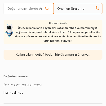
Önerilen Sıralama
AI Yorum Analizi:
Ürün, kullanıcıların beğenisini kazanan rahat ve memnuniyet
sağlayan bir seçenek olarak öne çıkıyor. Şık yapısı ve genel kalite
algısıyla güven veren, rahatlık arayanlar için tercih edilebilecek bir
ürün izlenimi sunuyor.
Kullanıcıların çoğu 1 beden büyük almanızı öneriyor.
Değerlendirmeler
Ö** f** O**
29 Ekim 2024
hızlı teslimat