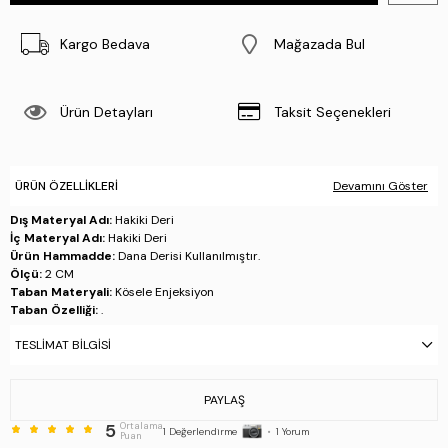
Kargo Bedava
Mağazada Bul
Ürün Detayları
Taksit Seçenekleri
ÜRÜN ÖZELLIKLERI
Devamını Göster
Dış Materyal Adı:
Hakiki Deri
İç Materyal Adı:
Hakiki Deri
Ürün Hammadde:
Dana Derisi Kullanılmıştır.
Ölçü:
2 CM
Taban Materyali:
Kösele Enjeksiyon
Taban Özelliği:
.
Taban Menşei:
.
TESLIMAT BILGISI
Üretim Yeri:
Türkiye
Stok Kodu : 537 3073 ERK AYK SK21-22 TABA BFL/GYK
PAYLAŞ
5
Ortalama
1
Değerlendirme
•
1
Yorum
Puan