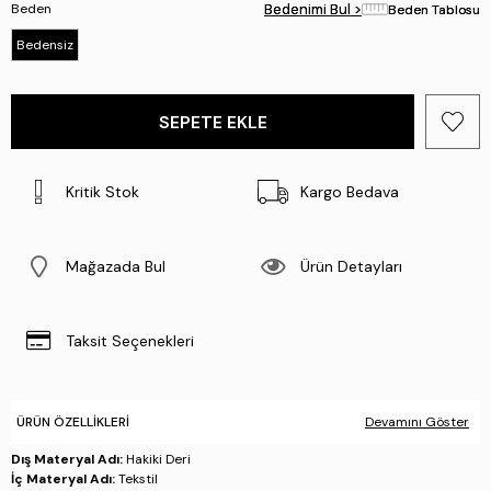
Beden
Bedenimi Bul >
Bedenimi Bul >
Beden Tablosu
Beden Tablosu
Bedensiz
Kritik Stok
Kargo Bedava
Mağazada Bul
Ürün Detayları
Taksit Seçenekleri
ÜRÜN ÖZELLIKLERI
Devamını Göster
Dış Materyal Adı:
Hakiki Deri
İç Materyal Adı:
Tekstil