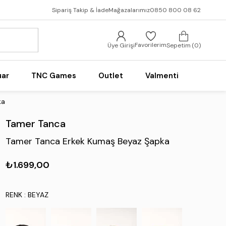
Sipariş Takip & İade
Mağazalarımız
0850 800 08 62
Favorilerim
Üye Girişi
Sepetim
0
uar
TNC Games
Outlet
Valmenti
ka
Tamer Tanca
Tamer Tanca Erkek Kumaş Beyaz Şapka
₺1.699,00
RENK
: BEYAZ