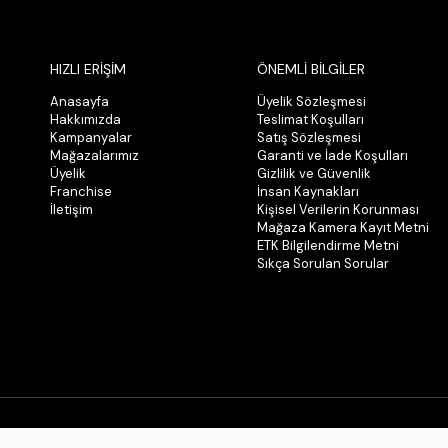
HIZLI ERİŞİM
ÖNEMLİ BİLGİLER
Anasayfa
Üyelik Sözleşmesi
Hakkımızda
Teslimat Koşulları
Kampanyalar
Satış Sözleşmesi
Mağazalarımız
Garanti ve İade Koşulları
Üyelik
Gizlilik ve Güvenlik
Franchise
İnsan Kaynakları
İletişim
Kişisel Verilerin Korunması
Mağaza Kamera Kayıt Metni
ETK Bilgilendirme Metni
Sıkça Sorulan Sorular
© 2026 Tüm Hakları Saklıdır. Kopyalanamaz.