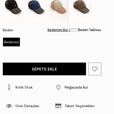
Beden
Bedenimi Bul >
Bedenimi Bul >
Beden Tablosu
Beden Tablosu
Bedensiz
Kritik Stok
Mağazada Bul
Ürün Detayları
Taksit Seçenekleri