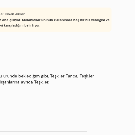
AI Yorum Analizi:
ne çıkıyor. Kullanıcılar ürünün kullanımda hoş bir his verdiğini ve
ri karşıladığını belirtiyor.
bu üründe beklediğim gibi, Teşk.ler Tanca, Teşk.ler
ışanlarına ayrıca Teşk.ler.