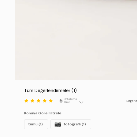
Tüm Değerlendirmeler (
1
)
5
Ortalama
1
Değerl
Puan
Konuya Göre Filtrele
tümü (1)
fotoğraflı (1)