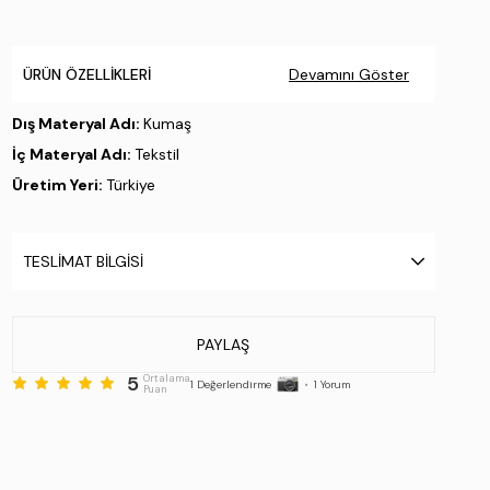
ÜRÜN ÖZELLIKLERI
Devamını Göster
Dış Materyal Adı:
Kumaş
İç Materyal Adı:
Tekstil
Üretim Yeri:
Türkiye
Stok Kodu : 524 1073 SPK Y22 BEYAZ/KMS/FILE
TESLIMAT BILGISI
PAYLAŞ
5
Ortalama
1
Değerlendirme
•
1
Yorum
Puan