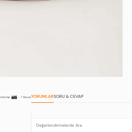
YORUMLAR
SORU & CEVAP
endirme
•
1
Yorum