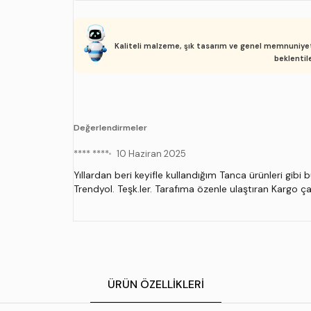
Kaliteli malzeme, şık tasarım ve genel memnuniyet ö
beklentile
Değerlendirmeler
**** ****
10 Haziran 2025
Yıllardan beri keyifle kullandığım Tanca ürünleri gibi 
Trendyol. Teşk.ler. Tarafıma özenle ulaştıran Kargo çal
ÜRÜN ÖZELLIKLERI