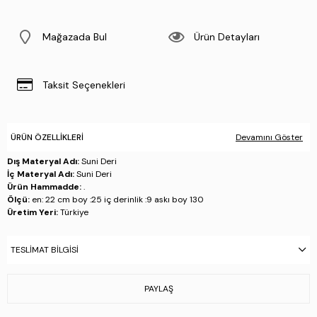
Mağazada Bul
Ürün Detayları
Taksit Seçenekleri
ÜRÜN ÖZELLIKLERI
Devamını Göster
Dış Materyal Adı:
Suni Deri
İç Materyal Adı:
Suni Deri
Ürün Hammadde:
.
Ölçü:
en: 22 cm boy :25 iç derinlik :9 askı boy 130
Üretim Yeri:
Türkiye
Stok Kodu : 1012 2028 ERK CNT SK23/24 KAHVE FLTR
TESLIMAT BILGISI
PAYLAŞ