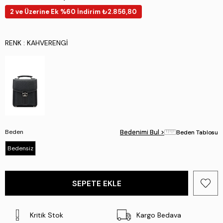
2 ve Üzerine Ek %60 İndirim ₺2.856,80
RENK
: KAHVERENGI
Beden
Bedenimi Bul >
Bedenimi Bul >
Beden Tablosu
Beden Tablosu
Bedensiz
Kritik Stok
Kargo Bedava