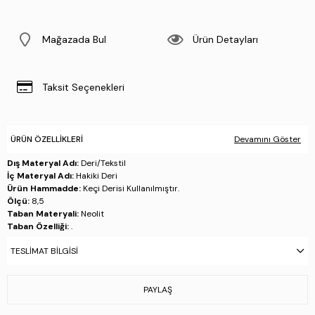
Mağazada Bul
Ürün Detayları
Taksit Seçenekleri
ÜRÜN ÖZELLIKLERI
Devamını Göster
Dış Materyal Adı:
Deri/Tekstil
İç Materyal Adı:
Hakiki Deri
Ürün Hammadde:
Keçi Derisi Kullanılmıştır.
Ölçü:
8,5
Taban Materyali:
Neolit
Taban Özelliği:
.
Taban Menşei:
.
TESLIMAT BILGISI
Üretim Yeri:
Türkiye
Stok Kodu : 654 366 BN TRLK Y25 GOLD
PAYLAŞ