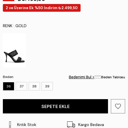
2 ve Üzerine Ek %50 İndirim ₺2.499,50
RENK
: GOLD
Beden
Bedenimi Bul >
Bedenimi Bul >
Beden Tablosu
Beden Tablosu
36
37
38
39
Kritik Stok
Kargo Bedava