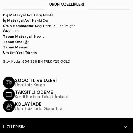
ÜRÜN ÖZELLIKLERI
Dış Materyal Adı:
Deri/Tekstil
İç Materyal Adı:
Hakiki Deri
Ürün Hammadde:
Keçi Derisi Kullanılmıştır.
Ölçü:
8,5
Taban Materyali:
Neolit
Taban Özelliği:
.
Taban Menşei:
.
Üretim Yeri:
Türkiye
Stok Kodu : 654 366 BN TRLK Y25 GOLD
2000 TL ve ÜZERİ
Ücretsiz Kargo
TAKSİTLİ ÖDEME
Kredi Kartına Taksit İmkanı
KOLAY İADE
Ücretsiz İade Garantisi
HIZLI ERİŞİM