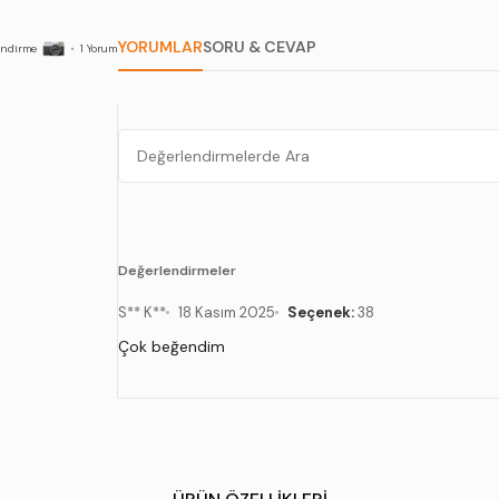
YORUMLAR
SORU & CEVAP
endirme
•
1
Yorum
Değerlendirmeler
S** K**
18 Kasım 2025
Seçenek:
38
Çok beğendim