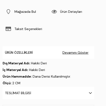
Mağazada Bul
Ürün Detayları
Taksit Seçenekleri
ÜRÜN ÖZELLIKLERI
Devamını Göster
Dış Materyal Adı:
Hakiki Deri
İç Materyal Adı:
Hakiki Deri
Ürün Hammadde:
Dana Derisi Kullanılmıştır.
Ölçü:
2 CM
Taban Materyali:
Tpu
TESLIMAT BILGISI
Taban Özelliği:
.
Taban Menşei:
.