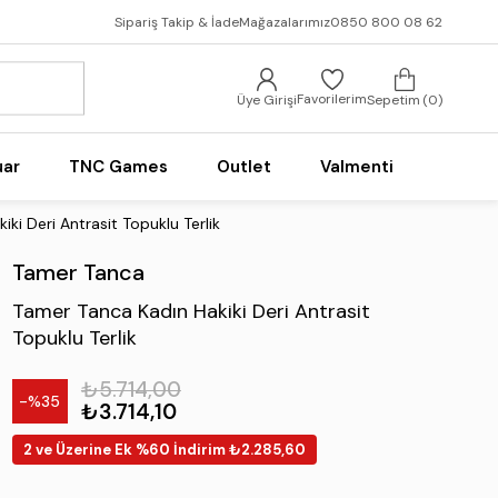
Sipariş Takip & İade
Mağazalarımız
0850 800 08 62
Favorilerim
Üye Girişi
Sepetim
0
uar
TNC Games
Outlet
Valmenti
ki Deri Antrasit Topuklu Terlik
Tamer Tanca
Tamer Tanca Kadın Hakiki Deri Antrasit
Topuklu Terlik
₺5.714,00
35
₺3.714,10
2 ve Üzerine Ek %60 İndirim ₺2.285,60