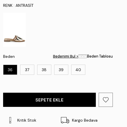
RENK
: ANTRASIT
Beden
Bedenimi Bul >
Bedenimi Bul >
Beden Tablosu
Beden Tablosu
36
37
38
39
40
Kritik Stok
Kargo Bedava