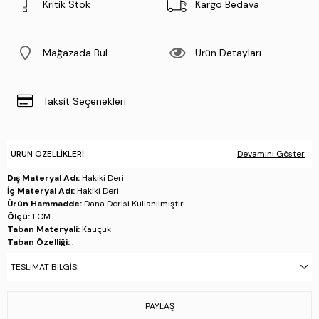
Kritik Stok
Kargo Bedava
Mağazada Bul
Ürün Detayları
Taksit Seçenekleri
ÜRÜN ÖZELLIKLERI
Devamını Göster
Dış Materyal Adı:
Hakiki Deri
İç Materyal Adı:
Hakiki Deri
Ürün Hammadde:
Dana Derisi Kullanılmıştır.
Ölçü:
1 CM
Taban Materyali:
Kauçuk
Taban Özelliği:
.
Taban Menşei:
.
TESLIMAT BILGISI
Üretim Yeri:
Türkiye
Stok Kodu : 1060 25143 BN AYK Y25 BEJ SUET
PAYLAŞ