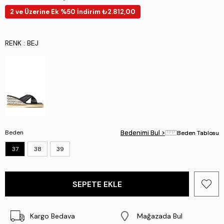
2 ve Üzerine Ek %50 İndirim ₺2.812,00
RENK
: BEJ
Beden
Bedenimi Bul >
Bedenimi Bul >
Beden Tablosu
Beden Tablosu
37
38
39
Kargo Bedava
Mağazada Bul