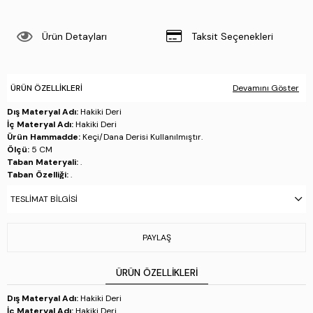
Ürün Detayları
Taksit Seçenekleri
ÜRÜN ÖZELLIKLERI
Devamını Göster
Dış Materyal Adı:
Hakiki Deri
İç Materyal Adı:
Hakiki Deri
Ürün Hammadde:
Keçi/Dana Derisi Kullanılmıştır.
Ölçü:
5 CM
Taban Materyali:
.
Taban Özelliği:
.
Taban Menşei:
.
TESLIMAT BILGISI
Üretim Yeri:
Türkiye
Stok Kodu : 51 880 BN TRLK Y24 BEJ DR
PAYLAŞ
ÜRÜN ÖZELLIKLERI
Dış Materyal Adı:
Hakiki Deri
İç Materyal Adı:
Hakiki Deri