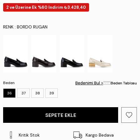
2 ve Üzerine Ek %60 İndirim ₺3.428,40
RENK
: BORDO RUGAN
Beden
Bedenimi Bul >
Bedenimi Bul >
Beden Tablosu
Beden Tablosu
36
37
38
39
Kritik Stok
Kargo Bedava