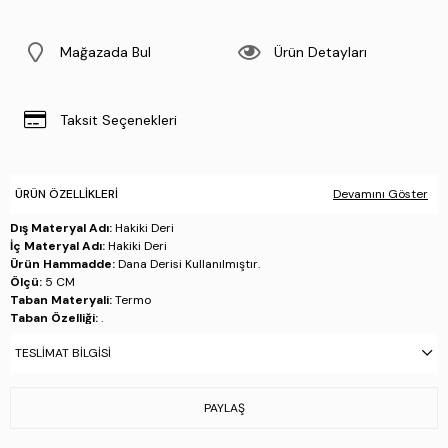
Mağazada Bul
Ürün Detayları
Taksit Seçenekleri
ÜRÜN ÖZELLIKLERI
Devamını Göster
Dış Materyal Adı:
Hakiki Deri
İç Materyal Adı:
Hakiki Deri
Ürün Hammadde:
Dana Derisi Kullanılmıştır.
Ölçü:
5 CM
Taban Materyali:
Termo
Taban Özelliği:
.
Taban Menşei:
.
TESLIMAT BILGISI
Üretim Yeri:
Türkiye
Beden Tablosu:
Numara = Ölçü (cm)
PAYLAŞ
36 = 23.4
37 = 24.0