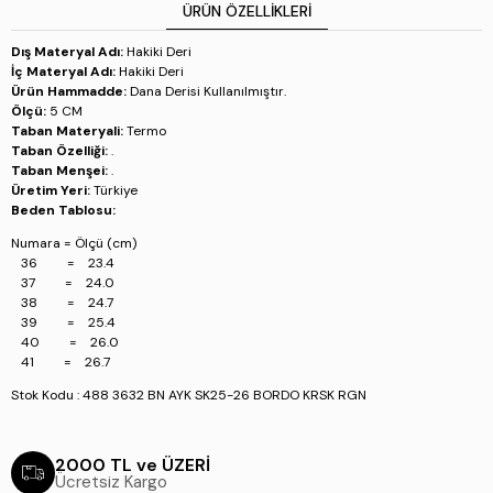
38 = 24.7
ÜRÜN ÖZELLIKLERI
39 = 25.4
40 = 26.0
Dış Materyal Adı:
Hakiki Deri
41 = 26.7
İç Materyal Adı:
Hakiki Deri
Ürün Hammadde:
Dana Derisi Kullanılmıştır.
Stok Kodu : 488 3632 BN AYK SK25-26 BORDO KRSK RGN
Ölçü:
5 CM
Taban Materyali:
Termo
Taban Özelliği:
.
Taban Menşei:
.
Üretim Yeri:
Türkiye
Beden Tablosu:
Numara = Ölçü (cm)
36 = 23.4
37 = 24.0
38 = 24.7
39 = 25.4
40 = 26.0
41 = 26.7
Stok Kodu : 488 3632 BN AYK SK25-26 BORDO KRSK RGN
2000 TL ve ÜZERİ
Ücretsiz Kargo