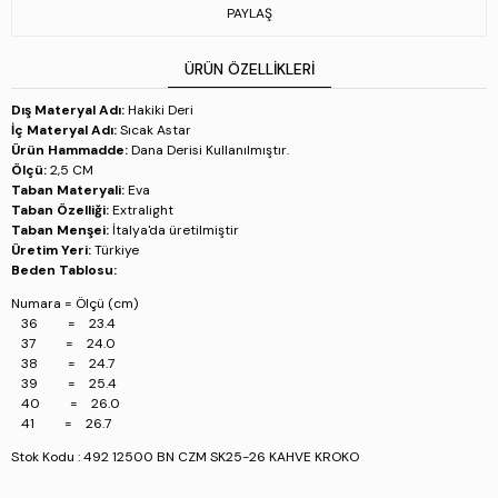
Numara = Ölçü (cm)
PAYLAŞ
36 = 23.4
37 = 24.0
38 = 24.7
ÜRÜN ÖZELLIKLERI
39 = 25.4
40 = 26.0
Dış Materyal Adı:
Hakiki Deri
41 = 26.7
İç Materyal Adı:
Sıcak Astar
Ürün Hammadde:
Dana Derisi Kullanılmıştır.
Stok Kodu : 492 12500 BN CZM SK25-26 KAHVE KROKO
Ölçü:
2,5 CM
Taban Materyali:
Eva
Taban Özelliği:
Extralight
Taban Menşei:
İtalya'da üretilmiştir
Üretim Yeri:
Türkiye
Beden Tablosu:
Numara = Ölçü (cm)
36 = 23.4
37 = 24.0
38 = 24.7
39 = 25.4
40 = 26.0
41 = 26.7
Stok Kodu : 492 12500 BN CZM SK25-26 KAHVE KROKO