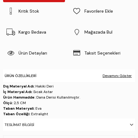
Kritik Stok
Favorilere Ekle
Kargo Bedava
Mağazada Bul
Ürün Detayları
Taksit Seçenekleri
ÜRÜN ÖZELLIKLERI
Devamını Göster
Dış Materyal Adı:
Hakiki Deri
İç Materyal Adı:
Sıcak Astar
Ürün Hammadde:
Dana Derisi Kullanılmıştır.
Ölçü:
2,5 CM
Taban Materyali:
Eva
Taban Özelliği:
Extralight
Taban Menşei:
İtalya'da üretilmiştir
TESLIMAT BILGISI
Üretim Yeri:
Türkiye
Beden Tablosu: