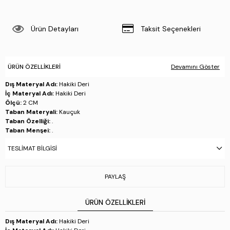
Ürün Detayları
Taksit Seçenekleri
ÜRÜN ÖZELLIKLERI
Devamını Göster
Dış Materyal Adı:
Hakiki Deri
İç Materyal Adı:
Hakiki Deri
Ölçü:
2 CM
Taban Materyali:
Kauçuk
Taban Özelliği:
.
Taban Menşei:
.
Üretim Yeri:
İtalya
TESLIMAT BILGISI
Beden Tablosu:
Numara = Ölçü (cm)
36 = 23.2
PAYLAŞ
37 = 23.8
38 = 24.5
39 = 25.2
ÜRÜN ÖZELLIKLERI
40 = 25.8
Dış Materyal Adı:
Hakiki Deri
Stok Kodu : 1045 68639G BN AYK SK25-26 CASTAGNA