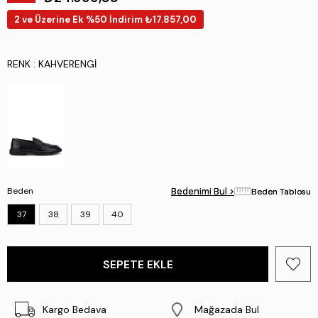
2 ve Üzerine Ek %50 İndirim ₺17.857,00
RENK
: KAHVERENGI
Beden
Bedenimi Bul >
Bedenimi Bul >
Beden Tablosu
Beden Tablosu
37
38
39
40
Kargo Bedava
Mağazada Bul