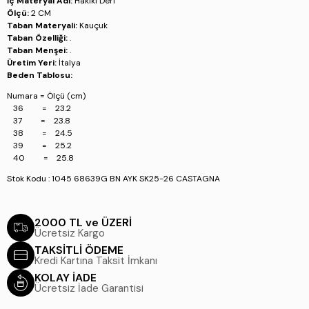
İç Materyal Adı:
Hakiki Deri
Ölçü:
2 CM
Taban Materyali:
Kauçuk
Taban Özelliği:
.
Taban Menşei:
.
Üretim Yeri:
İtalya
Beden Tablosu:
Numara = Ölçü (cm)
36 = 23.2
37 = 23.8
38 = 24.5
39 = 25.2
40 = 25.8
Stok Kodu : 1045 68639G BN AYK SK25-26 CASTAGNA
2000 TL ve ÜZERİ
Ücretsiz Kargo
TAKSİTLİ ÖDEME
Kredi Kartına Taksit İmkanı
KOLAY İADE
Ücretsiz İade Garantisi