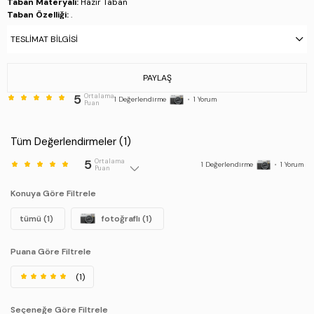
Taban Materyali:
Hazır Taban
Taban Özelliği:
.
Taban Menşei:
.
TESLIMAT BILGISI
Üretim Yeri:
Türkiye
Stok Kodu : 953 329 BN AYK SK22/23 SIYAH ANL
PAYLAŞ
5
Ortalama
1
Değerlendirme
•
1
Yorum
Puan
Tüm Değerlendirmeler (
1
)
5
Ortalama
1
Değerlendirme
•
1
Yorum
Puan
Konuya Göre Filtrele
tümü (1)
fotoğraflı (1)
Puana Göre Filtrele
(1)
Seçeneğe Göre Filtrele