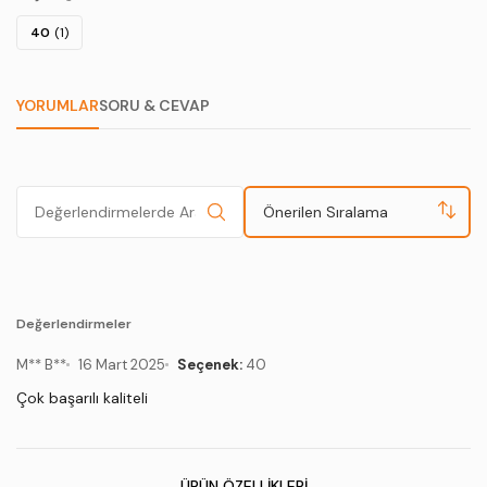
40
(1)
YORUMLAR
SORU & CEVAP
Önerilen Sıralama
Değerlendirmeler
M** B**
16 Mart 2025
Seçenek:
40
Çok başarılı kaliteli
ÜRÜN ÖZELLIKLERI