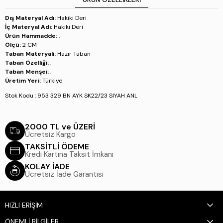
Dış Materyal Adı:
Hakiki Deri
İç Materyal Adı:
Hakiki Deri
Ürün Hammadde:
.
Ölçü:
2 CM
Taban Materyali:
Hazır Taban
Taban Özelliği:
.
Taban Menşei:
.
Üretim Yeri:
Türkiye
Stok Kodu : 953 329 BN AYK SK22/23 SIYAH ANL
2000 TL ve ÜZERİ
Ücretsiz Kargo
TAKSİTLİ ÖDEME
Kredi Kartına Taksit İmkanı
KOLAY İADE
Ücretsiz İade Garantisi
HIZLI ERİŞİM
ÖNEMLİ BİLGİLER