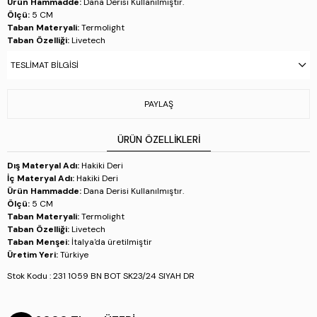
Ürün Hammadde:
Dana Derisi Kullanılmıştır.
Ölçü:
5 CM
Taban Materyali:
Termolight
Taban Özelliği:
Livetech
Taban Menşei:
İtalya'da üretilmiştir
TESLIMAT BILGISI
Üretim Yeri:
Türkiye
Stok Kodu : 231 1059 BN BOT SK23/24 SIYAH DR
PAYLAŞ
ÜRÜN ÖZELLIKLERI
Dış Materyal Adı:
Hakiki Deri
İç Materyal Adı:
Hakiki Deri
Ürün Hammadde:
Dana Derisi Kullanılmıştır.
Ölçü:
5 CM
Taban Materyali:
Termolight
Taban Özelliği:
Livetech
Taban Menşei:
İtalya'da üretilmiştir
Üretim Yeri:
Türkiye
Stok Kodu : 231 1059 BN BOT SK23/24 SIYAH DR