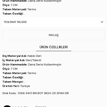
Ürün Hammadde:
Dana Derisi Kullanılmıştır
Ölçü:
7 CM
Taban Materyali:
Termo
Taban Özelliği:
.
Taban Menşei:
.
TESLIMAT BILGISI
Üretim Yeri:
Türkiye
Stok Kodu : 1066 3401 BN BOT SK24-25 SIYAH DR
PAYLAŞ
ÜRÜN ÖZELLIKLERI
Dış Materyal Adı:
Hakiki Deri
İç Materyal Adı:
Deri/Tekstil
Ürün Hammadde:
Dana Derisi Kullanılmıştır
Ölçü:
7 CM
Taban Materyali:
Termo
Taban Özelliği:
.
Taban Menşei:
.
Üretim Yeri:
Türkiye
Stok Kodu : 1066 3401 BN BOT SK24-25 SIYAH DR