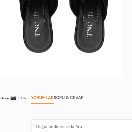
YORUMLAR
SORU & CEVAP
ndirme
•
2
Yorum