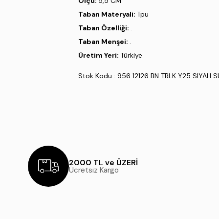
Ölçü:
5,5 CM
Taban Materyali:
Tpu
Taban Özelliği:
.
Taban Menşei:
.
Üretim Yeri:
Türkiye
Stok Kodu : 956 12126 BN TRLK Y25 SIYAH 
2000 TL ve ÜZERİ
Ücretsiz Kargo