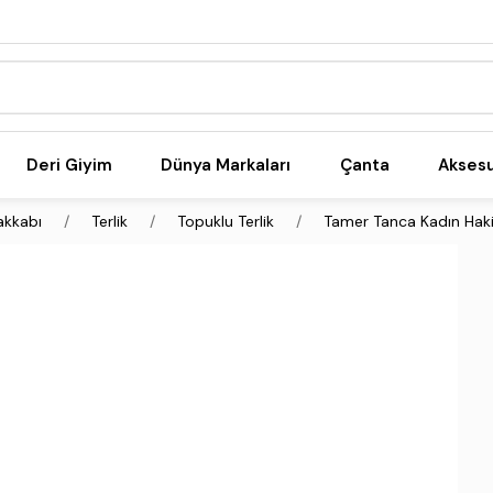
Deri Giyim
Dünya Markaları
Çanta
Akses
akkabı
Terlik
Topuklu Terlik
Tamer Tanca Kadın Hakik