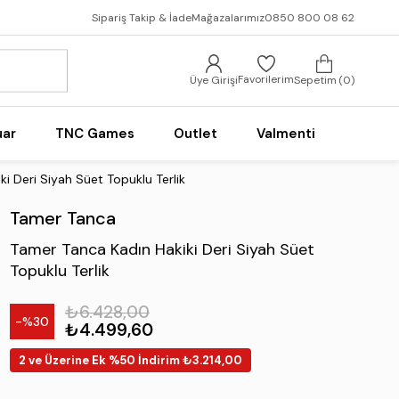
Sipariş Takip & İade
Mağazalarımız
0850 800 08 62
Favorilerim
Üye Girişi
Sepetim
0
uar
TNC Games
Outlet
Valmenti
i Deri Siyah Süet Topuklu Terlik
Tamer Tanca
Tamer Tanca Kadın Hakiki Deri Siyah Süet
Topuklu Terlik
₺6.428,00
30
₺4.499,60
2 ve Üzerine Ek %50 İndirim ₺3.214,00