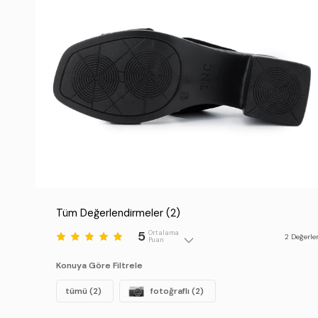
Tüm Değerlendirmeler (
2
)
5
Ortalama
2
Değerle
Puan
Konuya Göre Filtrele
tümü (2)
fotoğraflı (2)