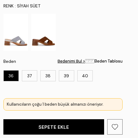
RENK
: SIYAH SÜET
Beden
Bedenimi Bul >
Bedenimi Bul >
Beden Tablosu
Beden Tablosu
36
37
38
39
40
Kullanıcıların çoğu 1 beden büyük almanızı öneriyor.