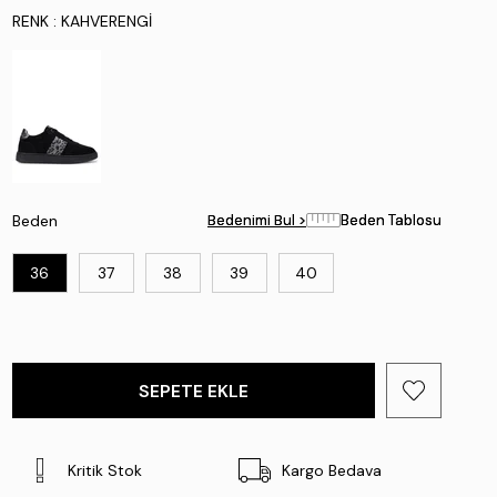
RENK
: KAHVERENGI
Beden
Bedenimi Bul >
Bedenimi Bul >
Beden Tablosu
Beden Tablosu
36
37
38
39
40
Kritik Stok
Kargo Bedava