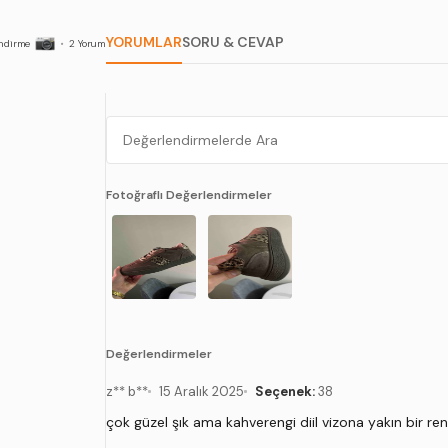
YORUMLAR
SORU & CEVAP
ndirme
•
2
Yorum
Fotoğraflı Değerlendirmeler
Değerlendirmeler
z** b**
15 Aralık 2025
Seçenek:
38
çok güzel şık ama kahverengi diil vizona yakın bir re