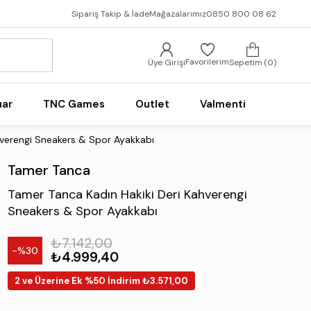
Sipariş Takip & İade
Mağazalarımız
0850 800 08 62
Favorilerim
Üye Girişi
Sepetim
0
uar
TNC Games
Outlet
Valmenti
hverengi Sneakers & Spor Ayakkabı
Tamer Tanca
Tamer Tanca Kadın Hakiki Deri Kahverengi
Sneakers & Spor Ayakkabı
₺7.142,00
30
₺4.999,40
2 ve Üzerine Ek %50 İndirim ₺3.571,00