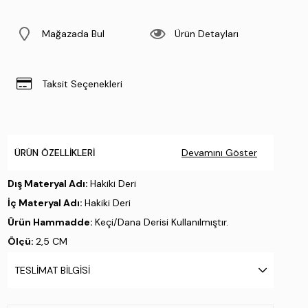
Mağazada Bul
Ürün Detayları
Taksit Seçenekleri
ÜRÜN ÖZELLIKLERI
Devamını Göster
Dış Materyal Adı:
Hakiki Deri
İç Materyal Adı:
Hakiki Deri
Ürün Hammadde:
Keçi/Dana Derisi Kullanılmıştır.
Ölçü:
2,5 CM
Taban Materyali:
Termolight
TESLIMAT BILGISI
Taban Özelliği:
.
Taban Menşei:
.