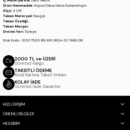
İç Materyal Adı:
Deri/Tekstil
Ürün Hammadde:
Koyun/Dana Derisi Kullanılmıştır.
Ölçü:
3 CM
Taban Materyali:
Kauçuk
Taban Özelliği:
.
Taban Menşei:
.
Üretim Yeri:
Türkiye
Stok Kodu : 1053 7500 BN AYK SK24-25 TABA DR
2000 TL ve ÜZERİ
Ücretsiz Kargo
TAKSİTLİ ÖDEME
Kredi Kartına Taksit İmkanı
KOLAY İADE
Ücretsiz İade Garantisi
HIZLI ERİŞİM
ÖNEMLİ BİLGİLER
HESABIM