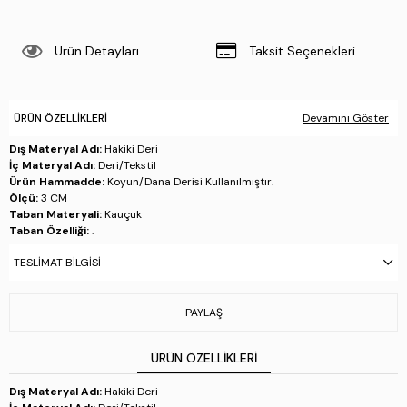
Ürün Detayları
Taksit Seçenekleri
ÜRÜN ÖZELLIKLERI
Devamını Göster
Dış Materyal Adı:
Hakiki Deri
İç Materyal Adı:
Deri/Tekstil
Ürün Hammadde:
Koyun/Dana Derisi Kullanılmıştır.
Ölçü:
3 CM
Taban Materyali:
Kauçuk
Taban Özelliği:
.
Taban Menşei:
.
TESLIMAT BILGISI
Üretim Yeri:
Türkiye
Stok Kodu : 1053 7500 BN AYK SK24-25 TABA DR
PAYLAŞ
ÜRÜN ÖZELLIKLERI
Dış Materyal Adı:
Hakiki Deri