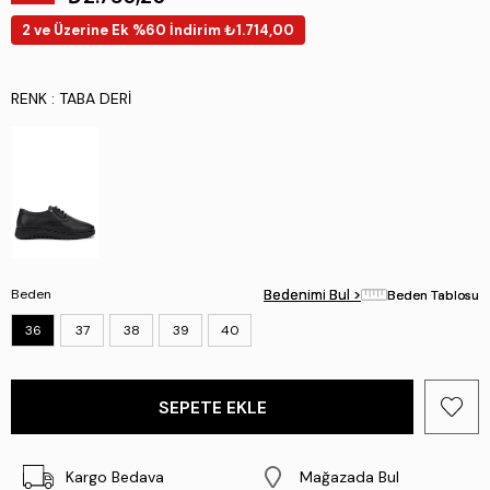
2 ve Üzerine Ek %60 İndirim ₺1.714,00
RENK
: TABA DERI
Beden
Bedenimi Bul >
Bedenimi Bul >
Beden Tablosu
Beden Tablosu
36
37
38
39
40
Kargo Bedava
Mağazada Bul