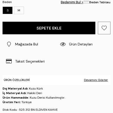
Beden
Bedenimi Bul >
Bedenimi Bul >
Beden Tablosu
Beden Tablosu
S
M
Mağazada Bul
Ürün Detayları
Taksit Seçenekleri
ÜRÜN ÖZELLIKLERI
Devamını Göster
Dış Materyal Adı:
Kuzu Kürk
İç Materyal Adı:
Hakiki Deri
Ürün Hammadde:
Kuzu Derisi Kullanılmıştır.
Üretim Yeri:
Türkiye
Stok Kodu : 525 312 BN ELDIVEN KAHVE