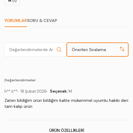
M
(1)
YORUMLAR
SORU & CEVAP
Önerilen Sıralama
Değerlendirmeler
h** ö**
18 Şubat 2026
Seçenek:
M
Zaten bildiğim ürün bildiğim kalite mükemmel uyumlu hakiki deri
tam kalıp ürün
ÜRÜN ÖZELLIKLERI