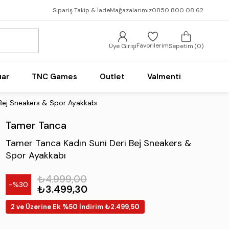
Sipariş Takip & İade
Mağazalarımız
0850 800 08 62
Favorilerim
Üye Girişi
Sepetim
0
uar
TNC Games
Outlet
Valmenti
Bej Sneakers & Spor Ayakkabı
Tamer Tanca
Tamer Tanca Kadın Suni Deri Bej Sneakers &
Spor Ayakkabı
₺4.999,00
30
₺3.499,30
2 ve Üzerine Ek %50 İndirim ₺2.499,50