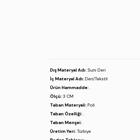
Dış Materyal Adı:
Suni Deri
İç Materyal Adı:
Deri/Tekstil
Ürün Hammadde:
.
Ölçü:
3 CM
Taban Materyali:
Poli
Taban Özelliği:
.
Taban Menşei:
.
Üretim Yeri:
Türkiye
Beden Tablosu: