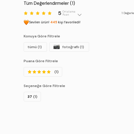
Tüm Değerlendirmeler (
1
)
5
Ortalama
1
Değerl
Puan
Sevilen ürün!
445
kişi favoriledi!
Konuya Göre Filtrele
tümü (1)
fotoğraflı (1)
Puana Göre Filtrele
(1)
Seçeneğe Göre Filtrele
37
(1)