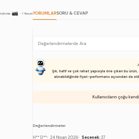
YORUMLAR
SORU & CEVAP
endirme
•
1
Yorum
A
Şık, hafif ve çok rahat yapısıyla öne çıkan bu ürün
alınabildiğinde fiyat-performans açısından da ol
Kullanıcıların çoğu kendi
Değerlendirmeler
H** D**
24 Nisan 2026
Seçenek:
37