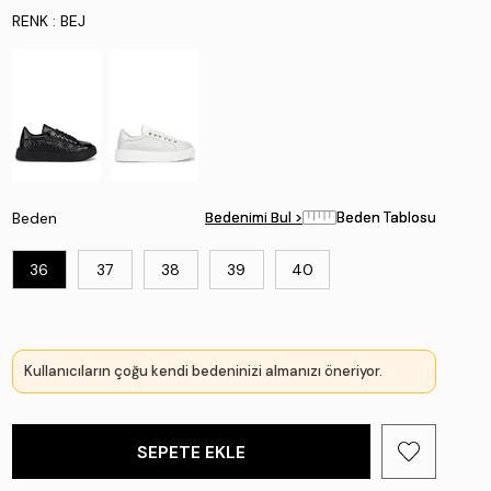
RENK
: BEJ
Beden
Bedenimi Bul >
Bedenimi Bul >
Beden Tablosu
Beden Tablosu
36
37
38
39
40
Kullanıcıların çoğu kendi bedeninizi almanızı öneriyor.