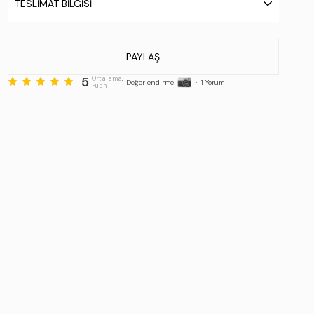
TESLIMAT BILGISI
Taban Özelliği:
.
Taban Menşei:
.
Üretim Yeri:
Türkiye
PAYLAŞ
Beden Tablosu:
5
Ortalama
1
Değerlendirme
•
1
Yorum
Puan
Numara = Ölçü (cm)
36 = 23.2
37 = 23.8
38 = 24.5
39 = 25.2
40 = 25.8
Stok Kodu : 817 9878 BN AYK SK25-26 NUDE RGN