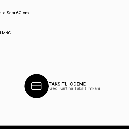
anta Sapı 60 cm
CI MNG
TAKSİTLİ ÖDEME
Kredi Kartına Taksit İmkanı