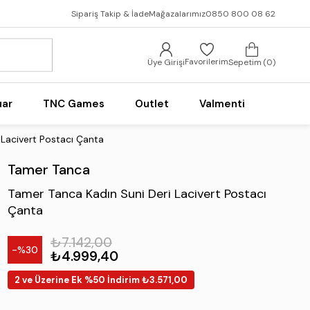
Sipariş Takip & İade
Mağazalarımız
0850 800 08 62
Favorilerim
Üye Girişi
Sepetim
0
uar
TNC Games
Outlet
Valmenti
 Lacivert Postacı Çanta
Tamer Tanca
Tamer Tanca Kadın Suni Deri Lacivert Postacı
Çanta
₺7.142,00
30
₺4.999,40
2 ve Üzerine Ek %50 İndirim ₺3.571,00