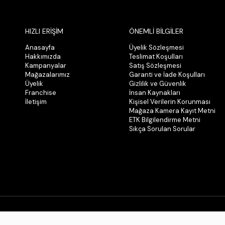
HIZLI ERİŞİM
ÖNEMLİ BİLGİLER
Anasayfa
Üyelik Sözleşmesi
Hakkımızda
Teslimat Koşulları
Kampanyalar
Satış Sözleşmesi
Mağazalarımız
Garanti ve İade Koşulları
Üyelik
Gizlilik ve Güvenlik
Franchise
İnsan Kaynakları
İletişim
Kişisel Verilerin Korunması
Mağaza Kamera Kayıt Metni
ETK Bilgilendirme Metni
Sıkça Sorulan Sorular
© 2026 Tüm Hakları Saklıdır. Kopyalanamaz.