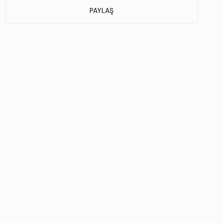
Stok Kodu : 743 2340 BN CNT SK25-26 LACI MNG
PAYLAŞ