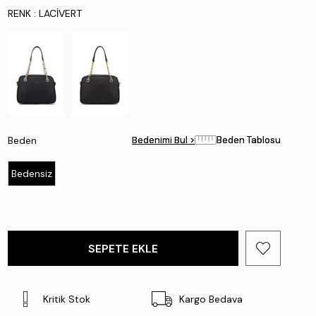
RENK
: LACIVERT
Beden
Bedenimi Bul >
Bedenimi Bul >
Beden Tablosu
Beden Tablosu
Bedensiz
Kritik Stok
Kargo Bedava