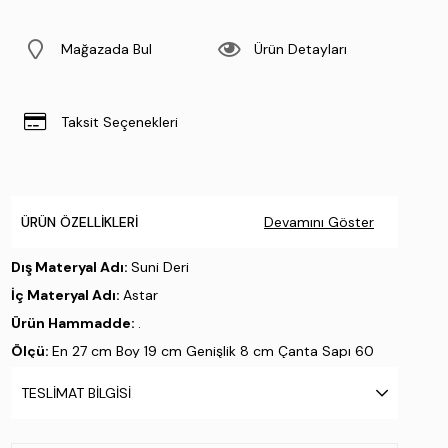
Mağazada Bul
Ürün Detayları
Taksit Seçenekleri
ÜRÜN ÖZELLIKLERI
Devamını Göster
Dış Materyal Adı:
Suni Deri
İç Materyal Adı:
Astar
Ürün Hammadde:
.
Ölçü:
En 27 cm Boy 19 cm Genişlik 8 cm Çanta Sapı 60
cm
TESLIMAT BILGISI
Üretim Yeri:
Türkiye