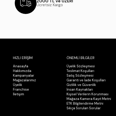
2000 TL ve ÜZERİ
Ücretsiz Kargo
HIZLI ERİŞİM
ÖNEMLİ BİLGİLER
Anasayfa
Üyelik Sözleşmesi
Hakkımızda
Teslimat Koşulları
Kampanyalar
Satış Sözleşmesi
Mağazalarımız
Garanti ve İade Koşulları
Üyelik
Gizlilik ve Güvenlik
Franchise
İnsan Kaynakları
İletişim
Kişisel Verilerin Korunması
Mağaza Kamera Kayıt Metni
ETK Bilgilendirme Metni
Sıkça Sorulan Sorular