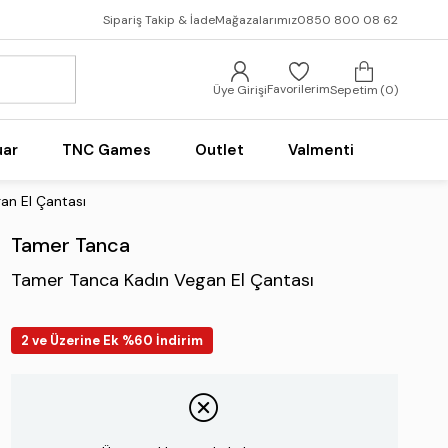
Sipariş Takip & İade
Mağazalarımız
0850 800 08 62
Favorilerim
Üye Girişi
Sepetim
0
uar
TNC Games
Outlet
Valmenti
an El Çantası
Tamer Tanca
Tamer Tanca Kadın Vegan El Çantası
2 ve Üzerine Ek %60 İndirim