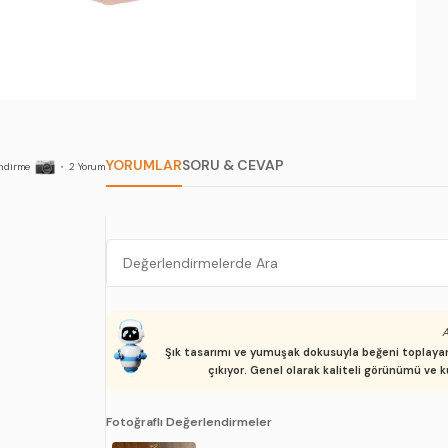
YORUMLAR
SORU & CEVAP
ndirme
•
2
Yorum
A
Şık tasarımı ve yumuşak dokusuyla beğeni toplayan, 
çıkıyor. Genel olarak kaliteli görünümü ve 
Fotoğraflı Değerlendirmeler