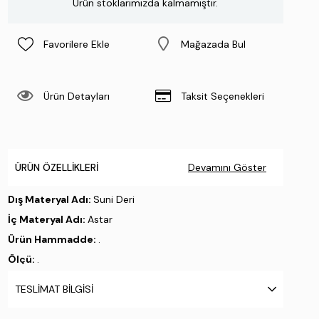
Ürün stoklarımızda kalmamıştır.
Favorilere Ekle
Mağazada Bul
Ürün Detayları
Taksit Seçenekleri
ÜRÜN ÖZELLIKLERI
Devamını Göster
Dış Materyal Adı:
Suni Deri
İç Materyal Adı:
Astar
Ürün Hammadde:
.
Ölçü:
.
Üretim Yeri:
Türkiye
TESLIMAT BILGISI
Stok Kodu : 1003 1509 BN CANTA SK23/24 ROSE YLN BSK