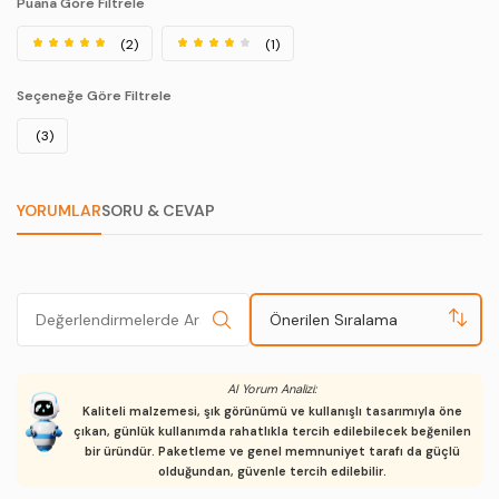
Puana Göre Filtrele
(2)
(1)
Seçeneğe Göre Filtrele
(3)
YORUMLAR
SORU & CEVAP
Önerilen Sıralama
AI Yorum Analizi:
Kaliteli malzemesi, şık görünümü ve kullanışlı tasarımıyla öne
çıkan, günlük kullanımda rahatlıkla tercih edilebilecek beğenilen
bir üründür. Paketleme ve genel memnuniyet tarafı da güçlü
olduğundan, güvenle tercih edilebilir.