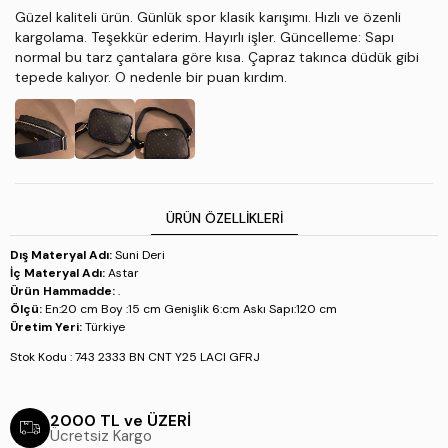
Güzel kaliteli ürün. Günlük spor klasik karışımı. Hızlı ve özenli
kargolama. Teşekkür ederim. Hayırlı işler. Güncelleme: Sapı
normal bu tarz çantalara göre kısa. Çapraz takınca düdük gibi
tepede kalıyor. O nedenle bir puan kırdım.
ÜRÜN ÖZELLIKLERI
Dış Materyal Adı:
Suni Deri
İç Materyal Adı:
Astar
Ürün Hammadde:
.
Ölçü:
En:20 cm Boy :15 cm Genişlik 6:cm Askı Sapı:120 cm
Üretim Yeri:
Türkiye
Stok Kodu : 743 2333 BN CNT Y25 LACI GFRJ
2000 TL ve ÜZERİ
Ücretsiz Kargo