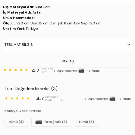
Dış Materyal Adı:
Suni Deri
İç Materyal Adı:
Astar
Ürün Hammadde:
.
Ölçü:
En:20 cm Boy :15 cm Genişlik 6:cm Askı Sapı:120 cm
Üretim Yeri:
Türkiye
Stok Kodu : 743 2333 BN CNT Y25 LACI GFRJ
TESLIMAT BILGISI
PAYLAŞ
4.7
Ortalama
3
Değerlendirme
•
3
Yorum
Puan
Tüm Değerlendirmeler (
3
)
4.7
Ortalama
3
Değerlendirme
•
3
Yorum
Puan
Konuya Göre Filtrele
tümü (3)
fotoğraflı (3)
tümü (3)