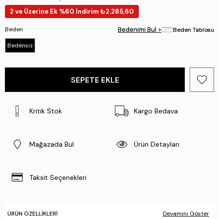
2 ve Üzerine Ek %60 İndirim ₺2.285,60
Beden
Bedenimi Bul >
Bedenimi Bul >
Beden Tablosu
Beden Tablosu
Bedensiz
Kritik Stok
Kargo Bedava
Mağazada Bul
Ürün Detayları
Taksit Seçenekleri
ÜRÜN ÖZELLIKLERI
Devamını Göster