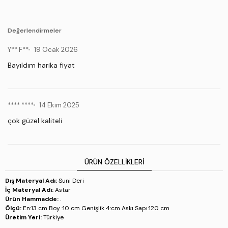
Değerlendirmeler
Y** F**
19 Ocak 2026
Bayıldım harika fiyat
**** ****
14 Ekim 2025
çok güzel kaliteli
ÜRÜN ÖZELLIKLERI
Dış Materyal Adı:
Suni Deri
İç Materyal Adı:
Astar
Ürün Hammadde:
.
Ölçü:
En:13 cm Boy :10 cm Genişlik 4:cm Askı Sapı:120 cm
Üretim Yeri:
Türkiye