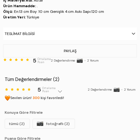
İç Materyal Adı:
Astar
Ürün Hammadde:
.
Ölçü:
En:13 cm Boy :10 cm Genişlik 4:cm Askı Sapı:120 cm
Üretim Yeri:
Türkiye
Stok Kodu : 1083 011 BN CNT Y25 ALTIN
TESLIMAT BILGISI
PAYLAŞ
5
Ortalama
2
Değerlendirme
•
2
Yorum
Puan
Tüm Değerlendirmeler (
2
)
5
Ortalama
2
Değerlendirme
•
2
Yorum
Puan
Sevilen ürün!
300
kişi favoriledi!
Konuya Göre Filtrele
tümü (2)
fotoğraflı (2)
Puana Göre Filtrele