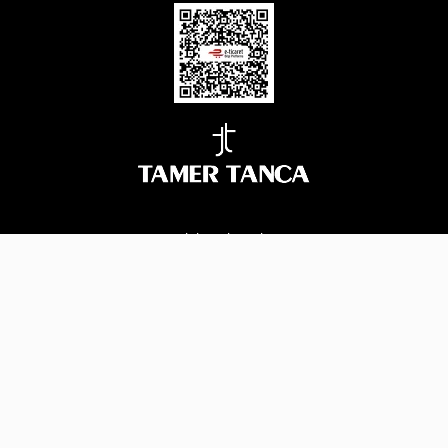
BİZİ TAKİP EDİN
Çerez Yönetimi
© 2026 Tüm Hakları Saklıdır.
|
Kopyalanamaz.