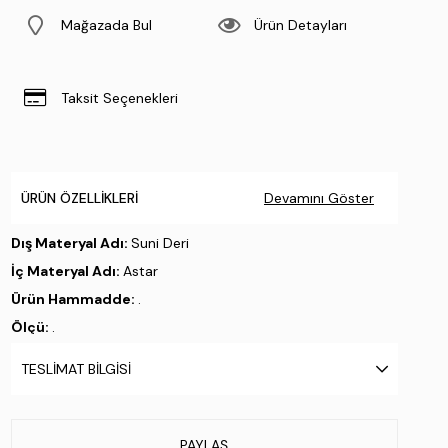
Mağazada Bul
Ürün Detayları
Taksit Seçenekleri
ÜRÜN ÖZELLIKLERI
Devamını Göster
Dış Materyal Adı:
Suni Deri
İç Materyal Adı:
Astar
Ürün Hammadde:
.
Ölçü:
.
Üretim Yeri:
Türkiye
TESLIMAT BILGISI
Stok Kodu : 843 2318 BN CANTA Y24 SIYAH
PAYLAŞ