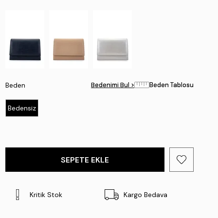
Beden
Bedenimi Bul >
Bedenimi Bul >
Beden Tablosu
Beden Tablosu
Bedensiz
Kritik Stok
Kargo Bedava