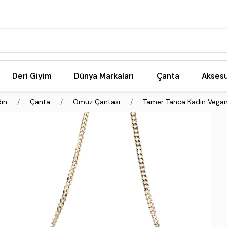
Deri Giyim
Dünya Markaları
Çanta
Akses
ın
Çanta
Omuz Çantası
Tamer Tanca Kadın Vega