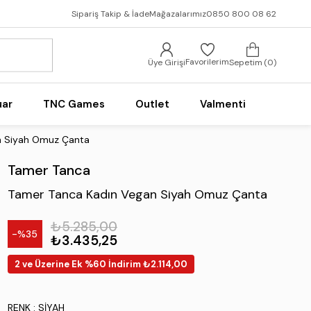
Sipariş Takip & İade
Mağazalarımız
0850 800 08 62
Favorilerim
Üye Girişi
Sepetim
0
uar
TNC Games
Outlet
Valmenti
n Siyah Omuz Çanta
Tamer Tanca
Tamer Tanca Kadın Vegan Siyah Omuz Çanta
₺5.285,00
35
₺3.435,25
2 ve Üzerine Ek %60 İndirim ₺2.114,00
RENK
: SIYAH