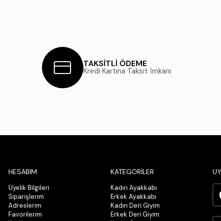
TAKSİTLİ ÖDEME
Kredi Kartına Taksit İmkanı
HESABIM
KATEGORİLER
UY
Üyelik Bilgileri
Kadın Ayakkabı
Siparişlerim
Erkek Ayakkabı
Adreslerim
Kadın Deri Giyim
Favorilerim
Erkek Deri Giyim