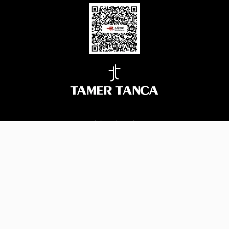
BİZİ TAKİP EDİN
Çerez Yönetimi
© 2026 Tüm Hakları Saklıdır.
|