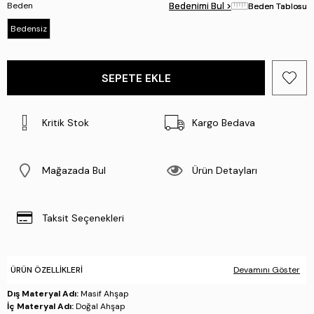
Beden
Bedenimi Bul >
Bedenimi Bul >
Beden Tablosu
Beden Tablosu
Bedensiz
Kritik Stok
Kargo Bedava
Mağazada Bul
Ürün Detayları
Taksit Seçenekleri
ÜRÜN ÖZELLIKLERI
Devamını Göster
Dış Materyal Adı:
Masif Ahşap
İç Materyal Adı:
Doğal Ahşap