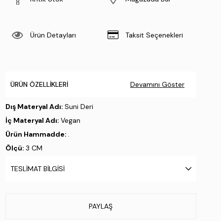
Ürün Detayları
Taksit Seçenekleri
ÜRÜN ÖZELLIKLERI
Devamını Göster
Dış Materyal Adı:
Suni Deri
İç Materyal Adı:
Vegan
Ürün Hammadde:
.
Ölçü:
3 CM
Taban Materyali:
Neolit
TESLIMAT BILGISI
Taban Özelliği:
.
Taban Menşei:
.
Üretim Yeri:
Türkiye
PAYLAŞ