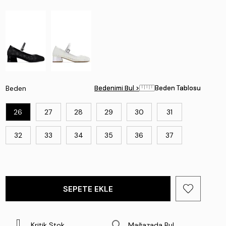
Beden
Bedenimi Bul >
Bedenimi Bul >
Beden Tablosu
Beden Tablosu
26
27
28
29
30
31
32
33
34
35
36
37
Kritik Stok
Mağazada Bul