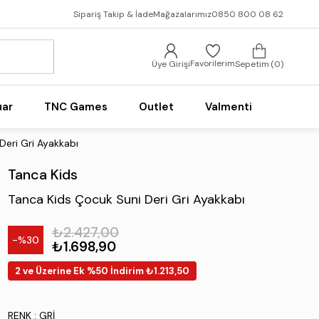
Sipariş Takip & İade
Mağazalarımız
0850 800 08 62
Favorilerim
Üye Girişi
Sepetim
0
uar
TNC Games
Outlet
Valmenti
Deri Gri Ayakkabı
Tanca Kids
Tanca Kids Çocuk Suni Deri Gri Ayakkabı
₺2.427,00
30
₺1.698,90
2 ve Üzerine Ek %50 İndirim ₺1.213,50
RENK
: GRI