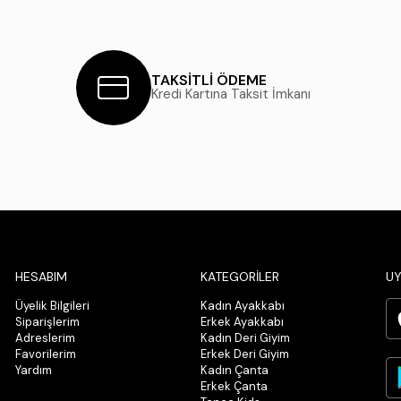
TAKSİTLİ ÖDEME
Kredi Kartına Taksit İmkanı
HESABIM
KATEGORİLER
UY
Üyelik Bilgileri
Kadın Ayakkabı
Siparişlerim
Erkek Ayakkabı
Adreslerim
Kadın Deri Giyim
Favorilerim
Erkek Deri Giyim
Yardım
Kadın Çanta
Erkek Çanta