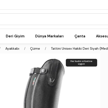
Deri Giyim
Dünya Markaları
Çanta
Akses
Ayakkabı
Çizme
Tattini Unisex Hakiki Deri Siyah (Me
Her kadın silüetine
uygun