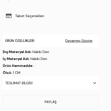
Taksit Seçenekleri
ÜRÜN ÖZELLIKLERI
Devamını Göster
Dış Materyal Adı:
Hakiki Deri
İç Materyal Adı:
Hakiki Deri
Ürün Hammadde:
.
Ölçü:
1 CM
Taban Materyali:
Hazır Taban
TESLIMAT BILGISI
Taban Özelliği:
.
Taban Menşei:
.
Üretim Yeri:
İtalya
PAYLAŞ
Stok Kodu : 990 BRACCO CIZME BLACK-(MEDIUM)