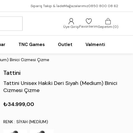
Sipariş Takip & İade
Mağazalarımız
0850 800 08 62
Favorilerim
Üye Girişi
Sepetim
0
uar
TNC Games
Outlet
Valmenti
dium) Binici Cizmesi Çizme
Tattini
Tattini Unisex Hakiki Deri Siyah (Medium) Binici
Cizmesi Çizme
₺34.999,00
RENK
: SIYAH (MEDIUM)