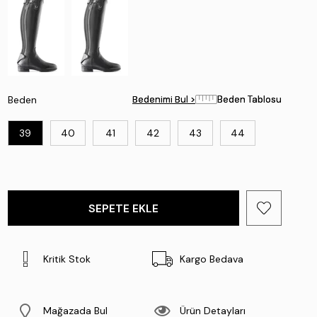
Beden
Bedenimi Bul >
Bedenimi Bul >
Beden Tablosu
Beden Tablosu
39
40
41
42
43
44
Kritik Stok
Kargo Bedava
Mağazada Bul
Ürün Detayları