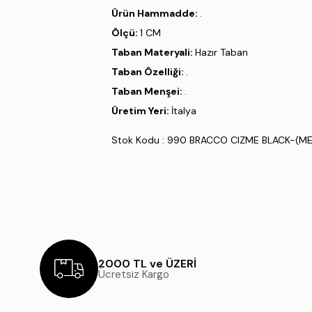
Ürün Hammadde:
.
Ölçü:
1 CM
Taban Materyali:
Hazır Taban
Taban Özelliği:
.
Taban Menşei:
.
Üretim Yeri:
İtalya
Stok Kodu : 990 BRACCO CIZME BLACK-(M
2000 TL ve ÜZERİ
Ücretsiz Kargo