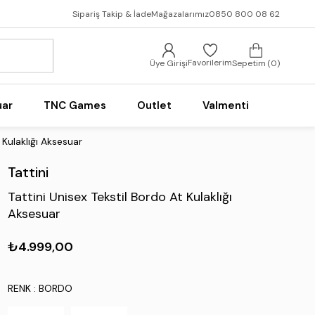
Sipariş Takip & İade
Mağazalarımız
0850 800 08 62
Favorilerim
Üye Girişi
Sepetim
0
uar
TNC Games
Outlet
Valmenti
 Kulaklığı Aksesuar
Tattini
Tattini Unisex Tekstil Bordo At Kulaklığı
Aksesuar
₺4.999,00
RENK
: BORDO