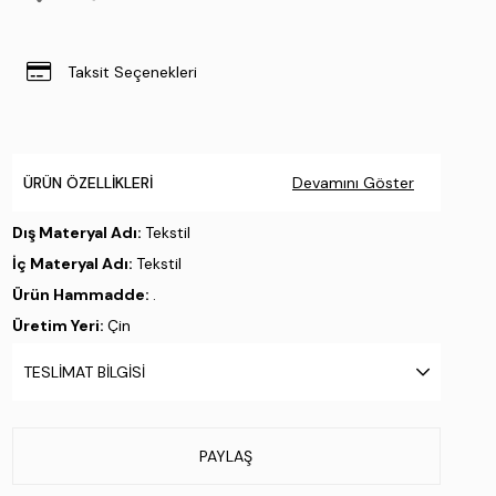
Taksit Seçenekleri
ÜRÜN ÖZELLIKLERI
Devamını Göster
Dış Materyal Adı:
Tekstil
İç Materyal Adı:
Tekstil
Ürün Hammadde:
.
Üretim Yeri:
Çin
Stok Kodu : 990 2710499 AT KULAKLIGI Y26 BORDEAUX
TESLIMAT BILGISI
PAYLAŞ