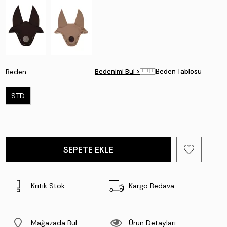
Beden
Bedenimi Bul >
Bedenimi Bul >
Beden Tablosu
Beden Tablosu
STD
Kritik Stok
Kargo Bedava
Mağazada Bul
Ürün Detayları