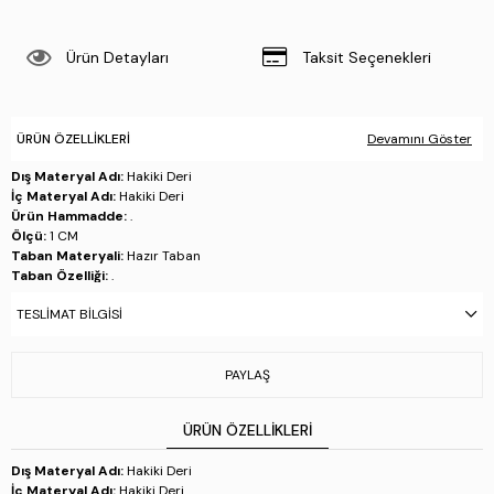
Ürün Detayları
Taksit Seçenekleri
ÜRÜN ÖZELLIKLERI
Devamını Göster
Dış Materyal Adı:
Hakiki Deri
İç Materyal Adı:
Hakiki Deri
Ürün Hammadde:
.
Ölçü:
1 CM
Taban Materyali:
Hazır Taban
Taban Özelliği:
.
Taban Menşei:
.
TESLIMAT BILGISI
Üretim Yeri:
İtalya
Stok Kodu : 667 20090 ERK AYK Y23 BLUE
PAYLAŞ
ÜRÜN ÖZELLIKLERI
Dış Materyal Adı:
Hakiki Deri
İç Materyal Adı:
Hakiki Deri