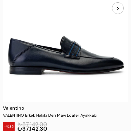
Valentino
VALENTINO Erkek Hakiki Deri Mavi Loafer Ayakkabı
₺57.142,00
35
₺37.142,30