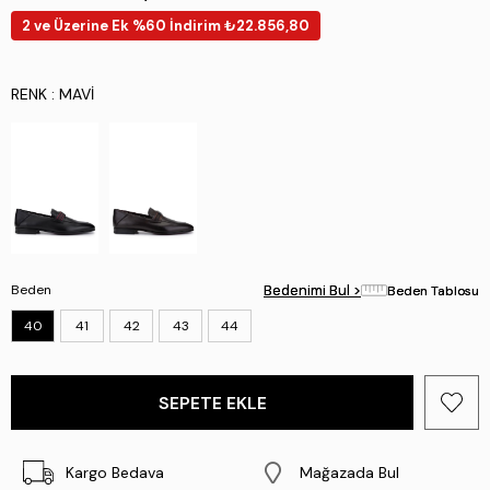
2 ve Üzerine Ek %60 İndirim ₺22.856,80
RENK
: MAVI
Beden
Bedenimi Bul >
Bedenimi Bul >
Beden Tablosu
Beden Tablosu
40
41
42
43
44
Kargo Bedava
Mağazada Bul