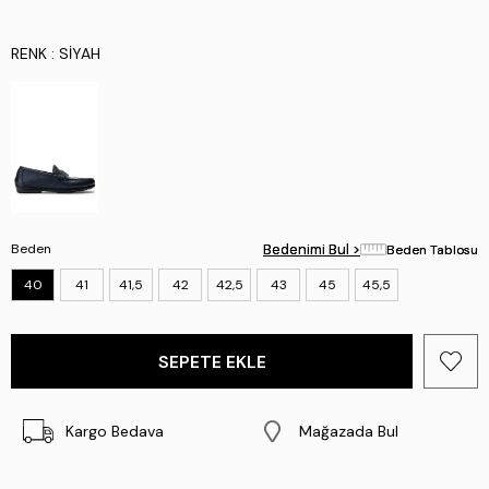
RENK
: SIYAH
Beden
Bedenimi Bul >
Bedenimi Bul >
Beden Tablosu
Beden Tablosu
40
41
41,5
42
42,5
43
45
45,5
Kargo Bedava
Mağazada Bul