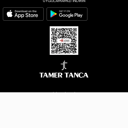
UYGULAMAMIZI İNDİRİN
BİZİ TAKİP EDİN
Çerez Yönetimi