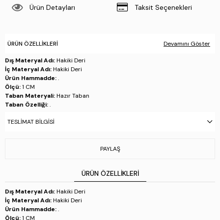
Ürün Detayları
Taksit Seçenekleri
ÜRÜN ÖZELLIKLERI
Devamını Göster
Dış Materyal Adı:
Hakiki Deri
İç Materyal Adı:
Hakiki Deri
Ürün Hammadde:
.
Ölçü:
1 CM
Taban Materyali:
Hazır Taban
Taban Özelliği:
.
Taban Menşei:
.
TESLIMAT BILGISI
Üretim Yeri:
İtalya
Stok Kodu : 667 2088 ERK AYK Y23 BLACK
PAYLAŞ
ÜRÜN ÖZELLIKLERI
Dış Materyal Adı:
Hakiki Deri
İç Materyal Adı:
Hakiki Deri
Ürün Hammadde:
.
Ölçü:
1 CM